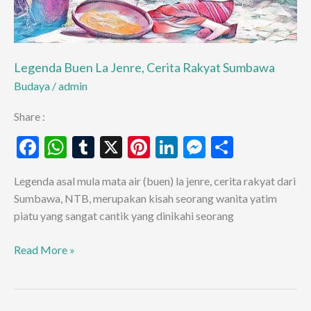
Legenda Buen La Jenre, Cerita Rakyat Sumbawa
Budaya
/
admin
Share :
F
W
T
X
Pi
Li
M
S
ac
h
u
nt
n
es
h
Legenda asal mula mata air (buen) la jenre, cerita rakyat dari
e
at
m
er
ke
se
ar
Sumbawa, NTB, merupakan kisah seorang wanita yatim
b
s
bl
es
dI
n
e
piatu yang sangat cantik yang dinikahi seorang
o
A
r
t
n
g
Legenda
Read More »
o
p
er
Buen
k
p
La
Jenre,