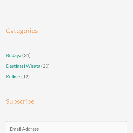
Nenek
Moyang
Tau
Samawa,
Categories
Sumbawa,
NTB
Budaya
(34)
Destinasi Wisata
(20)
Kuliner
(12)
Subscribe