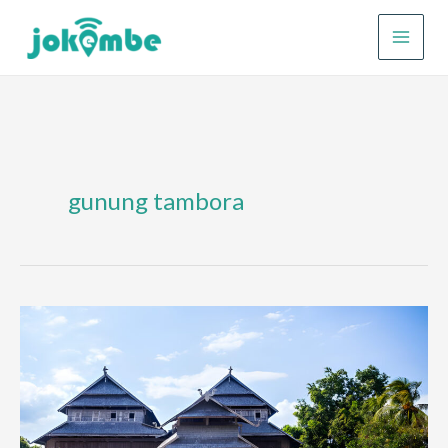
Lewati
ke
konten
gunung tambora