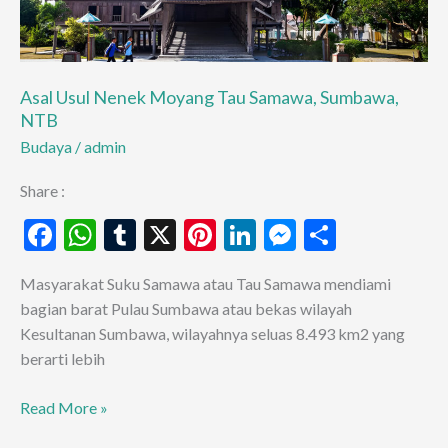
Asal Usul Nenek Moyang Tau Samawa, Sumbawa,
NTB
Budaya
/
admin
Share :
F
W
T
X
Pi
Li
M
S
ac
h
u
nt
n
es
h
Masyarakat Suku Samawa atau Tau Samawa mendiami
e
at
m
er
ke
se
ar
bagian barat Pulau Sumbawa atau bekas wilayah
b
s
bl
es
dI
n
e
Kesultanan Sumbawa, wilayahnya seluas 8.493 km2 yang
o
A
r
t
n
g
berarti lebih
o
p
er
Asal
Read More »
k
p
Usul