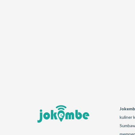
Jokemb
kuliner
Sumbawa
memperk