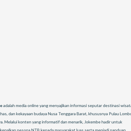
e
adalah media online yang menyajikan informasi seputar destinasi wisat
 khas, dan kekayaan budaya Nusa Tenggara Barat, khususnya Pulau Lomb
. Melalui konten yang informatif dan menarik, Jokembe hadir untuk
enalkan pesona NTB kepada masyarakat luas serta menjadi panduan