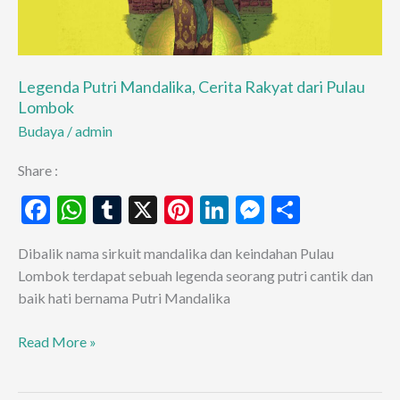
Legenda Putri Mandalika, Cerita Rakyat dari Pulau
Lombok
Budaya
/
admin
Share :
F
W
T
X
Pi
Li
M
S
ac
h
u
nt
n
es
h
Dibalik nama sirkuit mandalika dan keindahan Pulau
e
at
m
er
ke
se
ar
Lombok terdapat sebuah legenda seorang putri cantik dan
b
s
bl
es
dI
n
e
baik hati bernama Putri Mandalika
o
A
r
t
n
g
Legenda
Read More »
o
p
er
Putri
k
p
Mandalika,