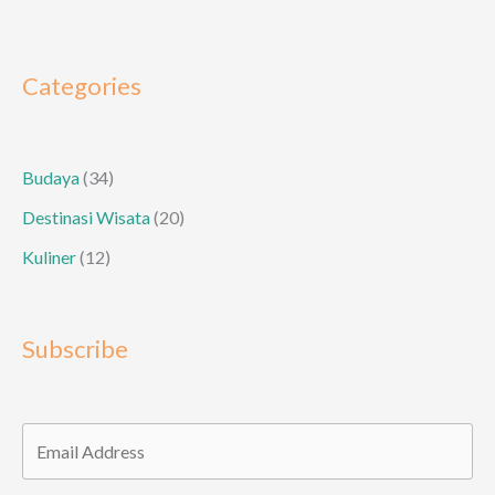
Cerita
Rakyat
dari
Categories
Pulau
Lombok
Budaya
(34)
Destinasi Wisata
(20)
Kuliner
(12)
Subscribe