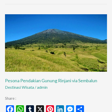
di
Sembalun:
Seven
Summit
dengan
Jalur
Singkat
dan
View
Kelas
Dunia
Pesona Pendakian Gunung Rinjani via Sembalun
Destinasi Wisata
/
admin
Share :
F
W
T
X
Pi
Li
M
S