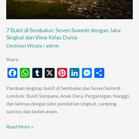
7 Bukit di Sembalun: Seven Summit dengan Jalur
Singkat dan View Kelas Dunia
Destinasi Wisata
/
admin
Share :
F
W
T
X
Pi
Li
M
S
ac
h
u
nt
n
es
h
Panduan lengkap bukit di Sembalun dan Seven Summit
e
at
m
er
ke
se
ar
Lombok: Bukit Sempana, Anak Dara, Pergasingan, Nanggi,
b
s
bl
es
dI
n
e
dan lainnya dengan jalur pendakian singkat, camping,
o
A
r
t
n
g
sunrise, dan lautan awan.
o
p
er
7
Read More »
k
p
Bukit