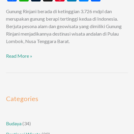
ac
h
u
nt
n
es
h
Gunung Rinjani berada di ketinggian 3.726 mdpl dan
e
at
m
er
ke
se
ar
merupakan gunung berapi tertinggi kedua di Indonesia.
b
s
bl
es
dI
n
e
Berjuta pesona alam dan geowisata yang dimiliki Gunung
o
A
r
t
n
g
Rinjani menjadikannya destinasi wisata andalan di Pulau
Lombok, Nusa Tenggara Barat.
o
p
er
k
p
Pesona
Read More »
Pendakian
Gunung
Rinjani
via
Sembalun
Categories
Budaya
(34)