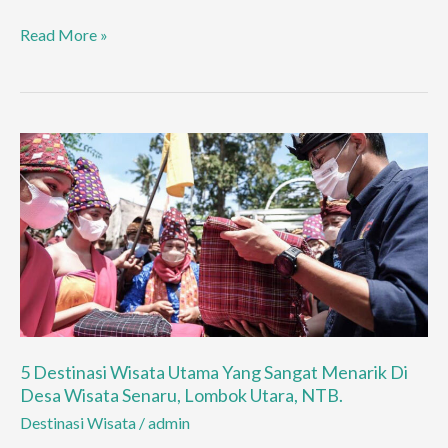
o
A
r
t
n
g
Air
Read More »
o
p
er
Terjun
k
p
Agal,
Keindahan
yang
Tersembunyi
di
Hutan
Belatara
Sumbawa,
NTB
5 Destinasi Wisata Utama Yang Sangat Menarik Di
Desa Wisata Senaru, Lombok Utara, NTB.
Destinasi Wisata
/
admin