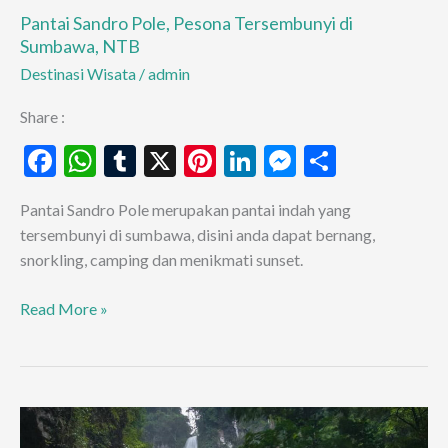
Pantai Sandro Pole, Pesona Tersembunyi di
Sumbawa, NTB
Destinasi Wisata
/
admin
Share :
F
W
T
X
Pi
Li
M
S
ac
h
u
nt
n
es
h
Pantai Sandro Pole merupakan pantai indah yang
e
at
m
er
ke
se
ar
tersembunyi di sumbawa, disini anda dapat bernang,
b
s
bl
es
dI
n
e
snorkling, camping dan menikmati sunset.
o
A
r
t
n
g
Pantai
Read More »
o
p
er
Sandro
k
p
Pole,
Pesona
Tersembunyi
di