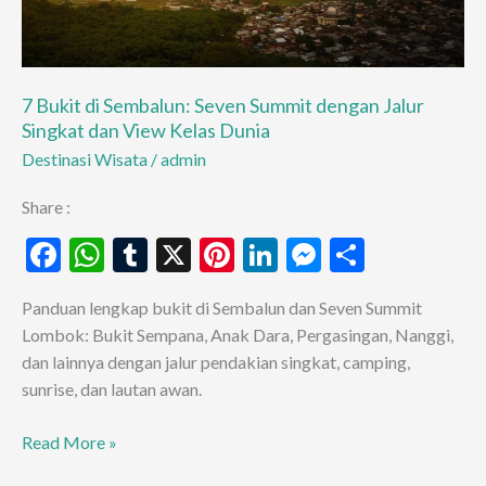
7 Bukit di Sembalun: Seven Summit dengan Jalur
Singkat dan View Kelas Dunia
Destinasi Wisata
/
admin
Share :
F
W
T
X
Pi
Li
M
S
ac
h
u
nt
n
es
h
Panduan lengkap bukit di Sembalun dan Seven Summit
e
at
m
er
ke
se
ar
Lombok: Bukit Sempana, Anak Dara, Pergasingan, Nanggi,
b
s
bl
es
dI
n
e
dan lainnya dengan jalur pendakian singkat, camping,
o
A
r
t
n
g
sunrise, dan lautan awan.
o
p
er
7
Read More »
k
p
Bukit