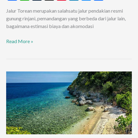
ac
h
u
nt
n
es
h
Jalur Torean merupakan salahsatu jalur pendakian resmi
e
at
m
er
ke
se
ar
gunung rinjani, pemandangan yang berbeda dari jalur lain,
b
s
bl
es
dI
n
e
bagaimana estimasi biaya dan akomodasi
o
A
r
t
n
g
Pendakian
Read More »
o
p
er
Gunung
k
p
Rinjani
Via
Jalur
Torean
Seperti
Melintasi
Negeri
Dongeng