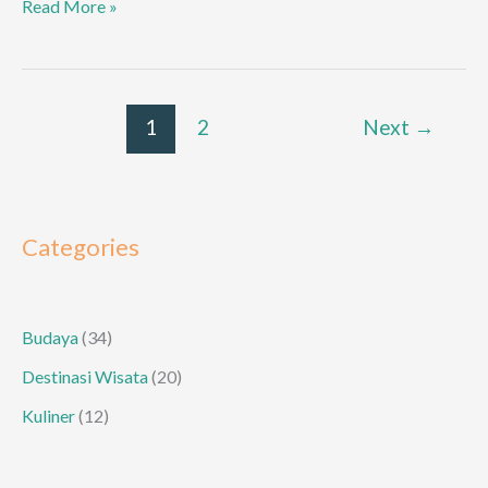
8
Read More »
k
p
Tempat
wisata
terindah
di
1
2
Next
→
Pulau
Moyo,
Sumbawa
Categories
Budaya
(34)
Destinasi Wisata
(20)
Kuliner
(12)