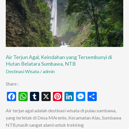
Sumbawa,
NTB
Air Terjun Agal, Keindahan yang Tersembunyi di
Hutan Belatara Sumbawa, NTB
Destinasi Wisata
/
admin
Share :
F
W
T
X
Pi
Li
M
S
ac
h
u
nt
n
es
h
Air terjun agal adalah destinasi wisata di pulau sumbawa,
e
at
m
er
ke
se
ar
yang terletak di Desa MArente, Kecamatan Alas, Sumbawa
b
s
bl
es
dI
n
e
NTB,masih sangat alami untuk trekking