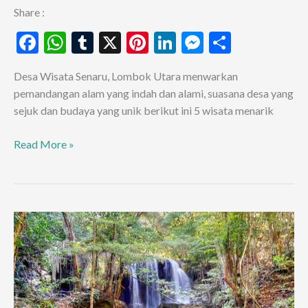
Share :
F
W
T
X
Pi
Li
M
S
ac
h
u
nt
n
es
h
Desa Wisata Senaru, Lombok Utara menwarkan
e
at
m
er
ke
se
ar
pemandangan alam yang indah dan alami, suasana desa yang
b
s
bl
es
dI
n
e
sejuk dan budaya yang unik berikut ini 5 wisata menarik
o
A
r
t
n
g
5
Read More »
o
p
er
Destinasi
k
p
Wisata
Utama
Yang
Sangat
Menarik
Di
Desa
Wisata