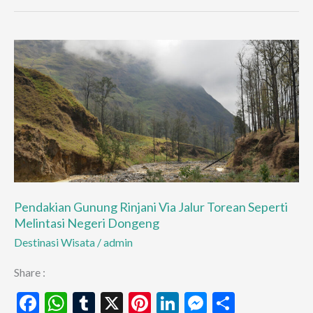
di
Sembalun:
Seven
Summit
dengan
Jalur
Singkat
dan
View
Kelas
Dunia
Pendakian Gunung Rinjani Via Jalur Torean Seperti
Melintasi Negeri Dongeng
Destinasi Wisata
/
admin
Share :
F
W
T
X
Pi
Li
M
S