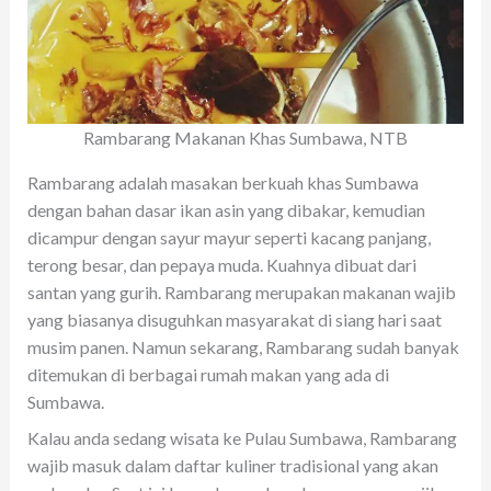
o
A
r
t
n
g
o
p
er
k
p
Rambarang Makanan Khas Sumbawa, NTB
Rambarang adalah masakan berkuah khas Sumbawa
dengan bahan dasar ikan asin yang dibakar, kemudian
dicampur dengan sayur mayur seperti kacang panjang,
terong besar, dan pepaya muda. Kuahnya dibuat dari
santan yang gurih. Rambarang merupakan makanan wajib
yang biasanya disuguhkan masyarakat di siang hari saat
musim panen. Namun sekarang, Rambarang sudah banyak
ditemukan di berbagai rumah makan yang ada di
Sumbawa.
Kalau anda sedang wisata ke Pulau Sumbawa, Rambarang
wajib masuk dalam daftar kuliner tradisional yang akan