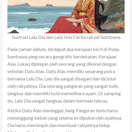
o
A
r
t
n
g
o
p
er
k
p
Ilustrasi Lalu Dia dan Lala Jinis Cerita rakyat Sumbawa
Pada zaman dahulu, terdapat dua kerajaan kecil di Pulau
Sumbawa yang secara geografis berdekatan. Kerajaan
Alas Lokaq dipimpin oleh seorang yang dikenal dengan
sebutan Datu Alas. Datu Alas memiliki seoarang putra
bernama Lalu Dia. Lalu dia sangat disegani dan dicintai
oleh rakyatnya. Dia seorang pangeran yang sangat baik,
tangkas dan memiliki hobi memelihara ayam. Di samping
itu, Lalu Dia sangat tangkas dalam bermain takrau.
Ketika Datu Alas meninggal, Sang Pangeran tentu harus
menanggung beban yang selama ini dipukul oleh ayahnya.
Dia harus memimpin dan membuat rakyatnya hidup