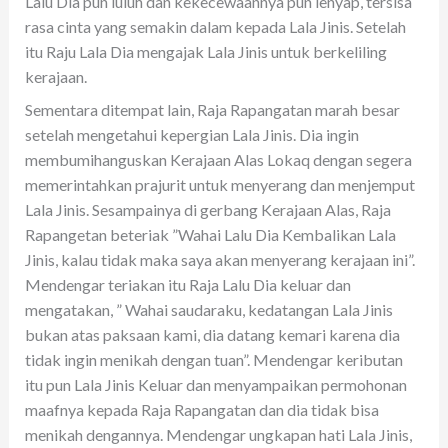
Lalu Dia pun luluh dan kekecewaannya pun lenyap, tersisa
rasa cinta yang semakin dalam kepada Lala Jinis. Setelah
itu Raju Lala Dia mengajak Lala Jinis untuk berkeliling
kerajaan.
Sementara ditempat lain, Raja Rapangatan marah besar
setelah mengetahui kepergian Lala Jinis. Dia ingin
membumihanguskan Kerajaan Alas Lokaq dengan segera
memerintahkan prajurit untuk menyerang dan menjemput
Lala Jinis. Sesampainya di gerbang Kerajaan Alas, Raja
Rapangetan beteriak ”Wahai Lalu Dia Kembalikan Lala
Jinis, kalau tidak maka saya akan menyerang kerajaan ini”.
Mendengar teriakan itu Raja Lalu Dia keluar dan
mengatakan, ” Wahai saudaraku, kedatangan Lala Jinis
bukan atas paksaan kami, dia datang kemari karena dia
tidak ingin menikah dengan tuan”. Mendengar keributan
itu pun Lala Jinis Keluar dan menyampaikan permohonan
maafnya kepada Raja Rapangatan dan dia tidak bisa
menikah dengannya. Mendengar ungkapan hati Lala Jinis,